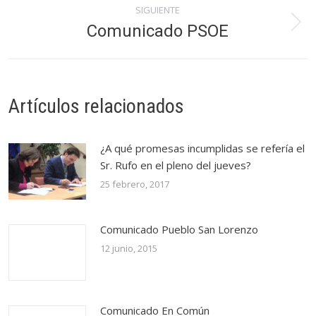
publicaciones
SIGUIENTE
Comunicado PSOE
Publicación
siguiente:
Artículos relacionados
¿A qué promesas incumplidas se refería el
Sr. Rufo en el pleno del jueves?
25 febrero, 2017
Comunicado Pueblo San Lorenzo
12 junio, 2015
Comunicado En Común