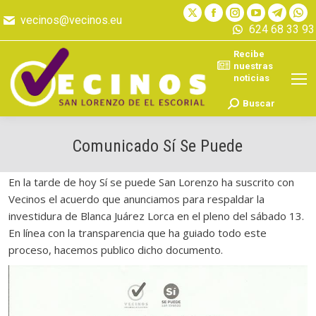
X
Facebook
Instagram
YouTube
Teleg
Wh
vecinos@vecinos.eu
624 68 33 93
page
page
page
page
page
pa
opens
opens
opens
opens
opens
op
Recibe
in
in
in
in
in
in
nuestras
noticias
new
new
new
new
new
n
window
window
window
window
windo
wi
Buscar:
Buscar
Comunicado Sí Se Puede
En la tarde de hoy Sí se puede San Lorenzo ha suscrito con
Vecinos el acuerdo que anunciamos para respaldar la
investidura de Blanca Juárez Lorca en el pleno del sábado 13.
En línea con la transparencia que ha guiado todo este
proceso, hacemos publico dicho documento.