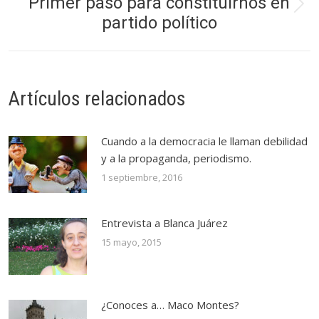
Primer paso para constituirnos en
Publicación
partido político
siguiente:
Artículos relacionados
Cuando a la democracia le llaman debilidad
y a la propaganda, periodismo.
1 septiembre, 2016
Entrevista a Blanca Juárez
15 mayo, 2015
¿Conoces a… Maco Montes?