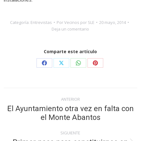
Categoría:
Entrevistas
Por
Vecinos por SLE
20 mayo, 2014
Deja un comentario
Comparte este artículo
Share
Share
Share
Share
on
on
on
on
Facebook
X
WhatsApp
Pinterest
Navegación
ANTERIOR
entre
El Ayuntamiento otra vez en falta con
Publicación
el Monte Abantos
publicaciones
anterior:
SIGUIENTE